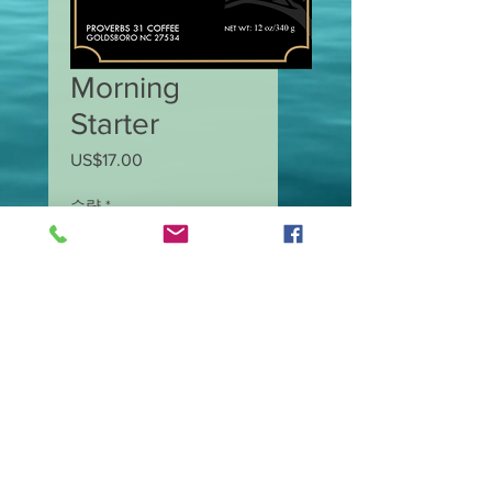
Morning
Starter
US$17.00
가
격
수량
*
카트에 추가
12.oz Dark Roast ground
coffee