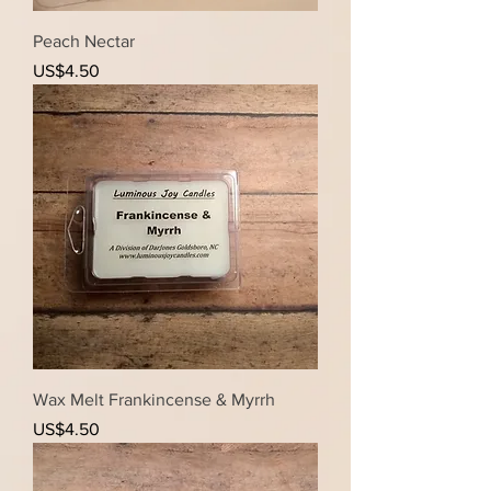
Peach Nectar
가격
US$4.50
Wax Melt Frankincense & Myrrh
가격
US$4.50