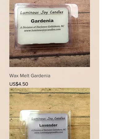
Wax Melt Gardenia
가격
US$4.50