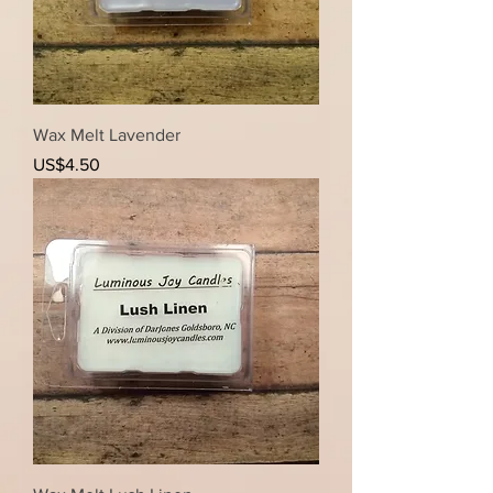
Wax Melt Lavender
가격
US$4.50