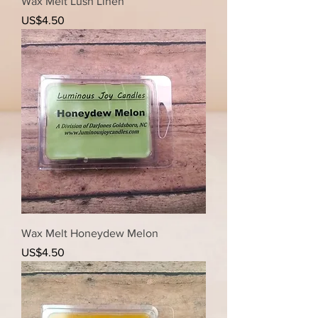
Wax Melt Lush Linen
가격
US$4.50
Wax Melt Honeydew Melon
가격
US$4.50