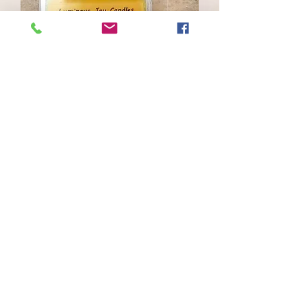
Wax Melt Honeysuckle
가격
US$4.50